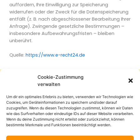
auffordern, Ihre Einwilligung zur Speicherung
widerrufen oder der Zweck für die Datenspeicherung
entfällt (z. B. nach abgeschlossener Bearbeitung Ihrer
Anfrage). Zwingende gesetzliche Bestimmungen –
insbesondere Aufbewahrungsfristen – bleiben
unberührt.
Quelle:
https://www.e-recht24.de
Cookie-Zustimmung
verwalten
Start
Über mich
Termine
Erfahrungsberichte
Um dir ein optimales Erlebnis zu bieten, verwenden wir Technologien wie
Kontakt
Cookies, um Geräteinformationen zu speichern und/oder darauf
zuzugreifen. Wenn du diesen Technologien zustimmst, können wir Daten
hallo@silkepliefke.com
wie das Surfverhalten oder eindeutige IDs auf dieser Website verarbeiten.
Wenn du deine Zustimmung nicht erteilst oder zurückziehst, können
0163-2604693
bestimmte Merkmale und Funktionen beeinträchtigt werden.
Silke Pliefke Mentalcoaching & Neuroathletik